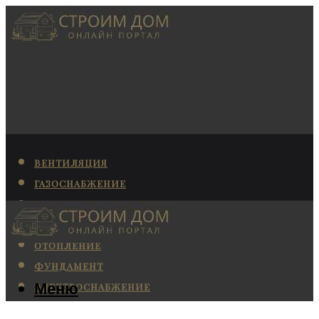
ВЕНТИЛЯЦИЯ
ГАЗОСНАБЖЕНИЕ
КАНАЛИЗАЦИЯ
КОНДИЦИОНИРОВАНИЕ
ОТОПЛЕНИЕ
ФУНДАМЕНТ
Меню
ЭЛЕКТРОСНАБЖЕНИЕ