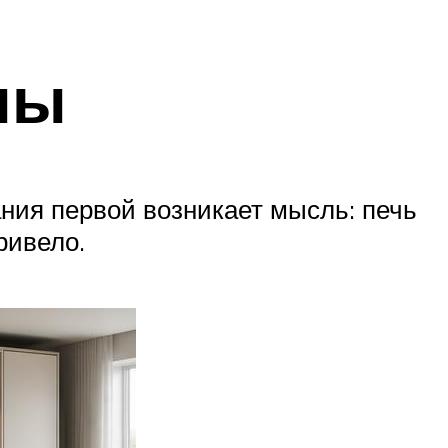
ны
ния первой возникает мысль: печь
ривело.