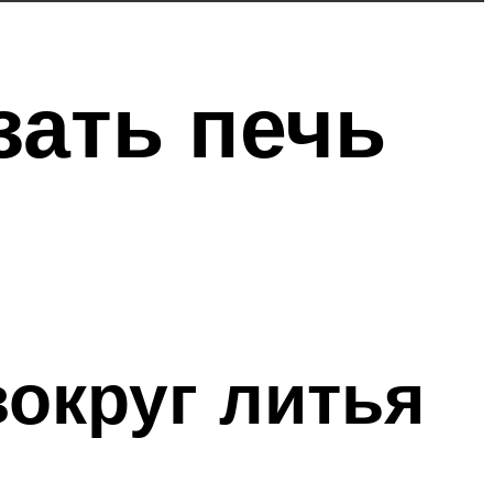
зать печь
округ литья