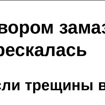
вором зама
рескалась
сли трещины в