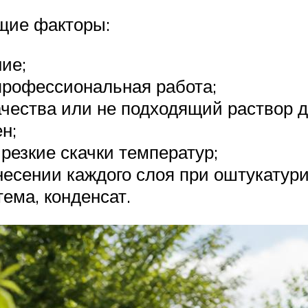
щие факторы:
ие;
профессиональная работа;
ачества или не подходящий раствор д
н;
резкие скачки температур;
несении каждого слоя при оштукатур
ема, конденсат.