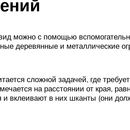
дений
ид можно с помощью вспомогательны
рные деревянные и металлические ог
тается сложной задачей, где требуетс
змечается на расстоянии от края, р
 и вклеивают в них шканты (они долж