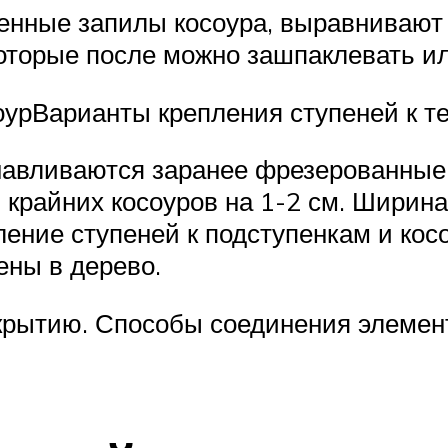
енные запилы косоура, выравнивают
оторые после можно зашпаклевать и
оурВарианты крепления ступеней к т
навливаются заранее фрезерованные 
крайних косоуров на 1-2 см. Ширина
ление ступеней к подступенкам и кос
ены в дерево.
крытию. Способы соединения элемен