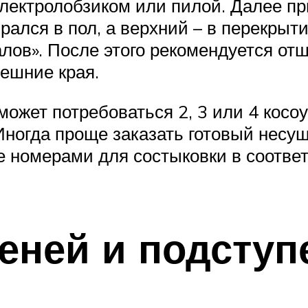
ектролобзиком или пилой. Далее при
рался в пол, а верхний – в перекрыт
алов». После этого рекомендуется от
нешние края.
ожет потребоваться 2, 3 или 4 косоу
ногда проще заказать готовый несущи
 номерами для состыковки в соответ
пеней и подступ