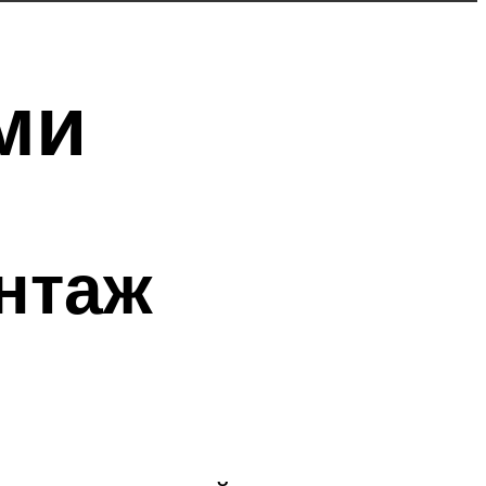
ми
нтаж