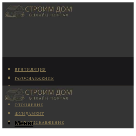
ВЕНТИЛЯЦИЯ
ГАЗОСНАБЖЕНИЕ
КАНАЛИЗАЦИЯ
КОНДИЦИОНИРОВАНИЕ
ОТОПЛЕНИЕ
ФУНДАМЕНТ
Меню
ЭЛЕКТРОСНАБЖЕНИЕ