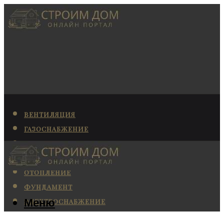
ВЕНТИЛЯЦИЯ
ГАЗОСНАБЖЕНИЕ
КАНАЛИЗАЦИЯ
КОНДИЦИОНИРОВАНИЕ
ОТОПЛЕНИЕ
ФУНДАМЕНТ
Меню
ЭЛЕКТРОСНАБЖЕНИЕ