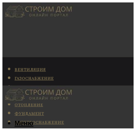
ВЕНТИЛЯЦИЯ
ГАЗОСНАБЖЕНИЕ
КАНАЛИЗАЦИЯ
КОНДИЦИОНИРОВАНИЕ
ОТОПЛЕНИЕ
ФУНДАМЕНТ
Меню
ЭЛЕКТРОСНАБЖЕНИЕ