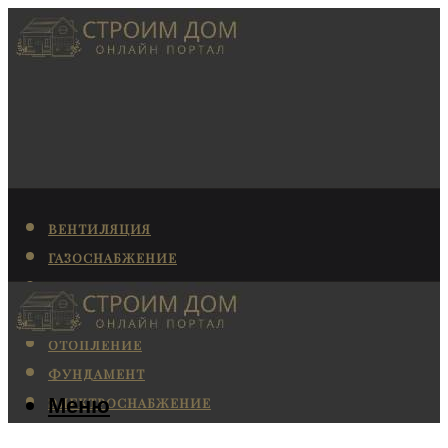
ВЕНТИЛЯЦИЯ
ГАЗОСНАБЖЕНИЕ
КАНАЛИЗАЦИЯ
КОНДИЦИОНИРОВАНИЕ
ОТОПЛЕНИЕ
ФУНДАМЕНТ
Меню
ЭЛЕКТРОСНАБЖЕНИЕ