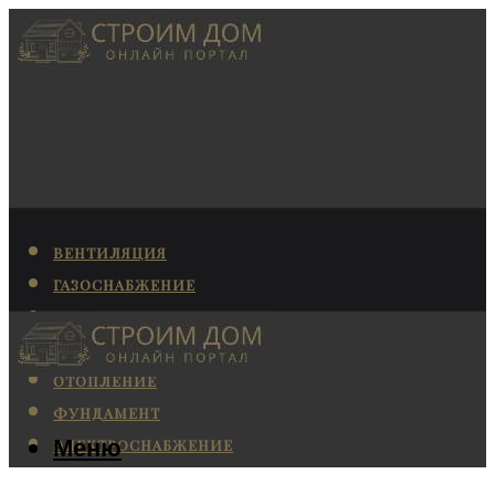
ВЕНТИЛЯЦИЯ
ГАЗОСНАБЖЕНИЕ
КАНАЛИЗАЦИЯ
КОНДИЦИОНИРОВАНИЕ
ОТОПЛЕНИЕ
ФУНДАМЕНТ
Меню
ЭЛЕКТРОСНАБЖЕНИЕ