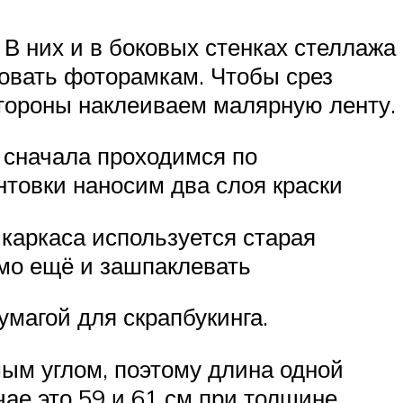
В них и в боковых стенках стеллажа
овать фоторамкам. Чтобы срез
стороны наклеиваем малярную ленту.
 сначала проходимся по
нтовки наносим два слоя краски
каркаса используется старая
мо ещё и зашпаклевать
умагой для скрапбукинга.
мым углом, поэтому длина одной
ае это 59 и 61 см при толщине