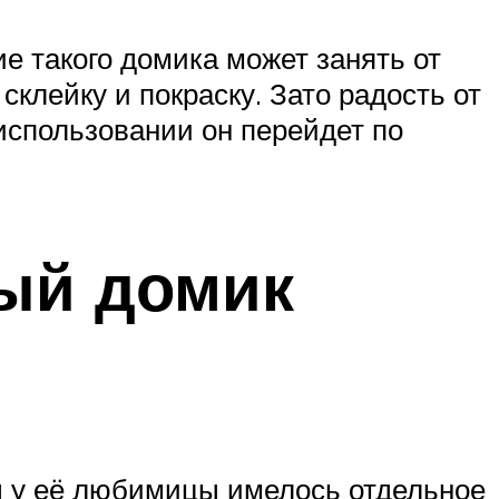
е такого домика может занять от
склейку и покраску. Зато радость от
использовании он перейдет по
ный домик
ы у её любимицы имелось отдельное