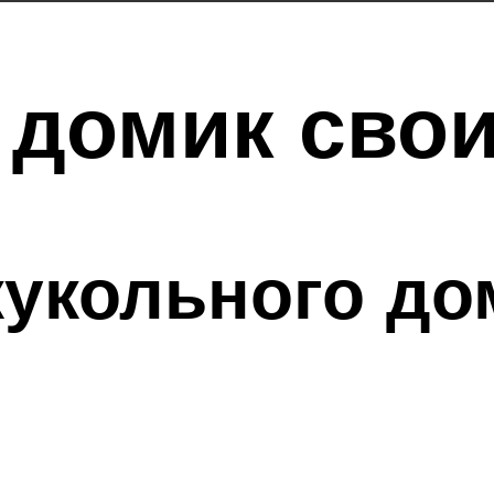
 домик сво
укольного до