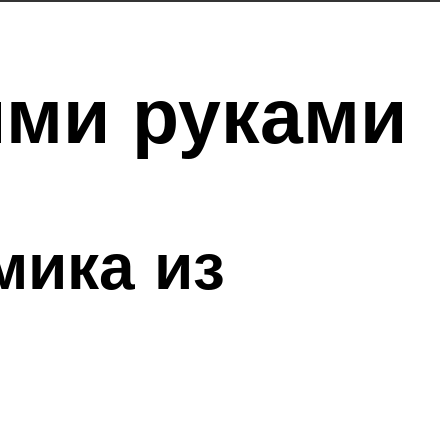
ими руками
мика из