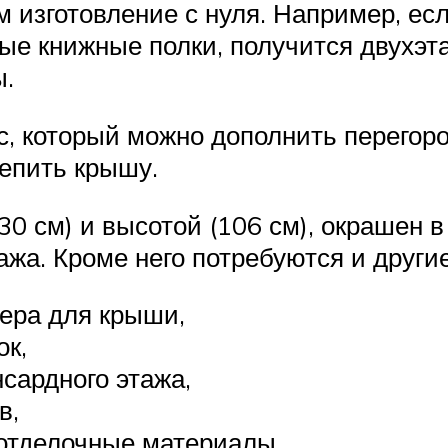
м изготовление с нуля. Например, е
тые книжные полки, получится двухэ
ы.
ас, который можно дополнить перего
репить крышу.
0 см) и высотой (106 см), окрашен 
ажа. Кроме него потребуются и други
ера для крыши,
ок,
сардного этажа,
в,
е отделочные материалы.