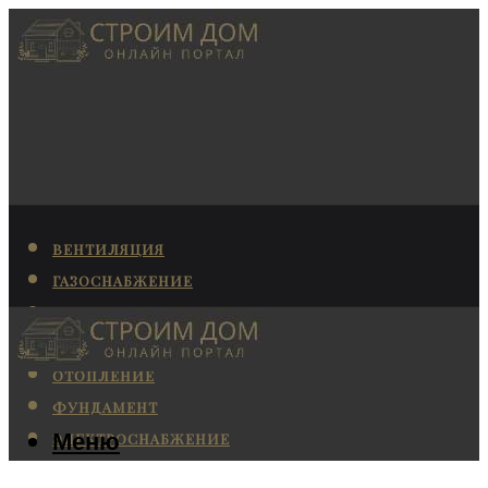
ВЕНТИЛЯЦИЯ
ГАЗОСНАБЖЕНИЕ
КАНАЛИЗАЦИЯ
КОНДИЦИОНИРОВАНИЕ
ОТОПЛЕНИЕ
ФУНДАМЕНТ
Меню
ЭЛЕКТРОСНАБЖЕНИЕ