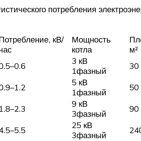
истического потребления электроэне
Потребление, кВ/
Мощность
Пл
час
котла
м²
3 кВ
0.5–0.6
30
1фазный
5 кВ
0.9–1.2
50
1фазный
9 кВ
1.8–2.3
90
3фазный
25 кВ
4.5–5.5
24
3фазный