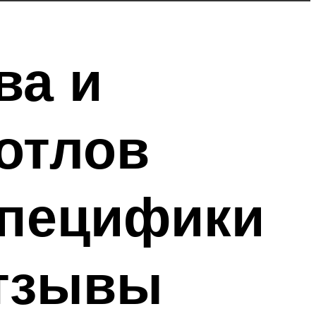
ва и
отлов
специфики
отзывы