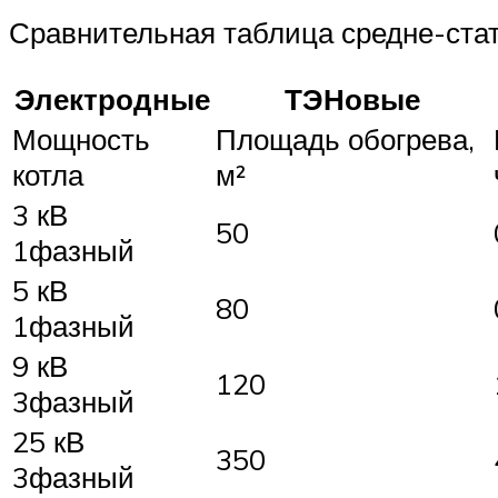
Сравнительная таблица средне-стат
Электродные
ТЭНовые
Мощность
Площадь обогрева,
котла
м²
3 кВ
50
1фазный
5 кВ
80
1фазный
9 кВ
120
3фазный
25 кВ
350
3фазный