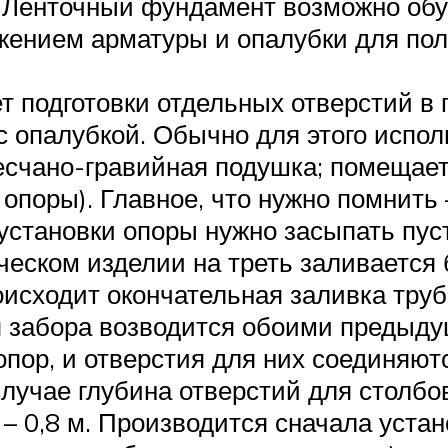
. Ленточный фундамент возможно обу
ением арматуры и опалубки для полу
 подготовки отдельных отверстий в 
 опалубкой. Обычно для этого испол
есчано-гравийная подушка; помещает
 опоры). Главное, что нужно помнить 
установки опоры нужно засыпать пуст
ческом изделии на треть заливается 
исходит окончательная заливка труб
 забора возводится обоими предыд
пор, и отверстия для них соединяю
случае глубина отверстий для столбо
7 – 0,8 м. Производится сначала уста