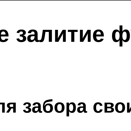
е залитие 
я забора сво