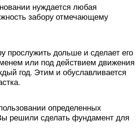
сновании нуждается любая
дежность забору отмечающему
ру прослужить дольше и сделает его
еменем или под действием движения
ждый год. Этим и обуславливается
стка.
спользовании определенных
 Вы решили сделать фундамент для