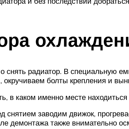
иатора и без последствий добраться
ора охлажден
имо снять радиатор. В специальную 
и, окручиваем болты крепления и вын
ь, в каком именно месте находиться 
д снятием заводим движок, прогревае
сле демонтажа также внимательно ос