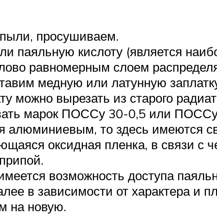
 пыли, просушиваем.
ли паяльную кислоту (является наиб
лово равномерным слоем распределя
тавим медную или латунную заплатку,
ту можно вырезать из старого радиа
ать марок ПОС­Су 30-0,5 или ПОС­Су
ся алюминиевым, то здесь имеются с
ющаяся оксидная пленка, в связи с 
припой.
 имеется возможность доступа паяльн
Далее в зависимости от характера и 
м на новую.