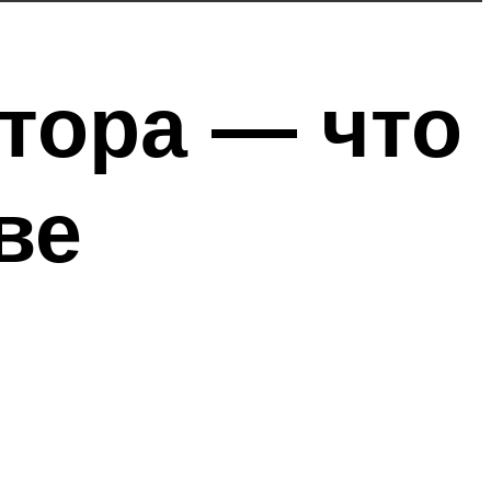
тора — что
ве