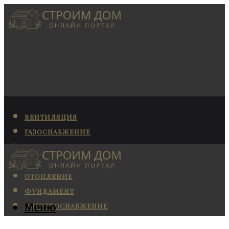
ВЕНТИЛЯЦИЯ
ГАЗОСНАБЖЕНИЕ
КАНАЛИЗАЦИЯ
КОНДИЦИОНИРОВАНИЕ
ОТОПЛЕНИЕ
ФУНДАМЕНТ
Меню
ЭЛЕКТРОСНАБЖЕНИЕ