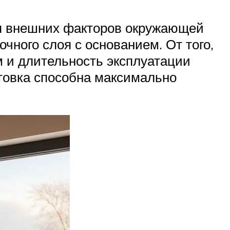
ия внешних факторов окружающей
чного слоя с основанием. От того,
м и длительность эксплуатации
унтовка способна максимально