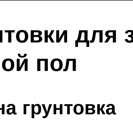
товки для 
ой пол
на грунтовка