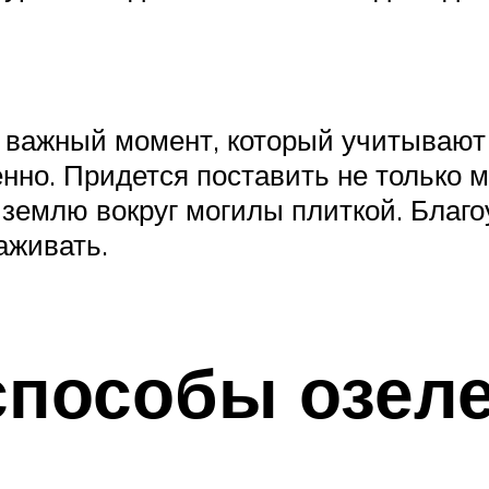
важный момент, который учитывают 
нно. Придется поставить не только м
ь землю вокруг могилы плиткой. Благ
аживать.
способы озел