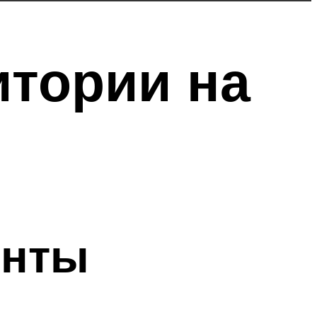
итории на
енты