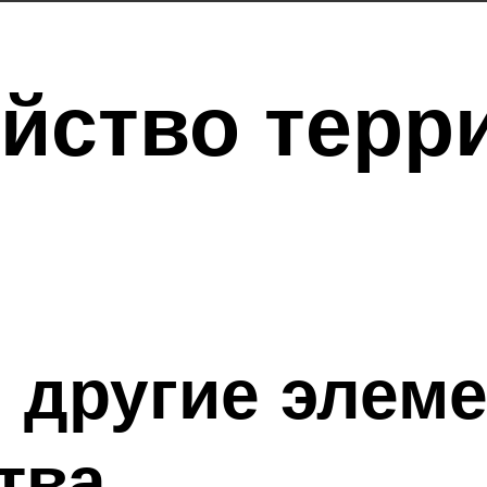
йство терр
 другие элем
тва