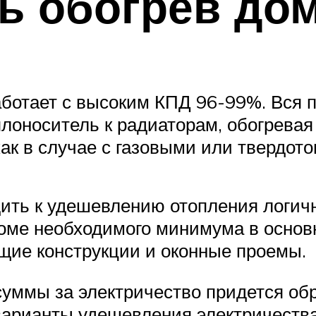
ь обогрев до
аботает с высоким КПД 96-99%. Вся 
плоноситель к радиаторам, обогрева
как в случае с газовыми или твердот
дить к удешевлению отопления логичн
роме необходимого минимума в основ
щие конструкции и оконные проемы.
ммы за электричество придется обр
варианты удешевления электричества