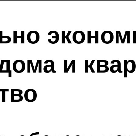
ьно эконом
дома и квар
тво