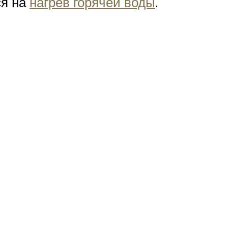
ся на
нагрев горячей воды
.