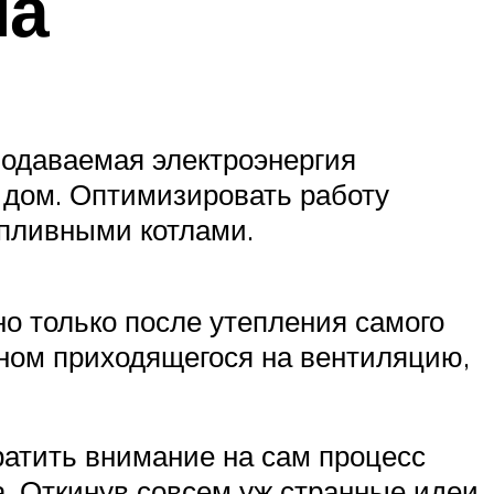
ма
подаваемая электроэнергия
я дом. Оптимизировать работу
опливными котлами.
о только после утепления самого
ном приходящегося на вентиляцию,
атить внимание на сам процесс
. Откинув совсем уж странные идеи