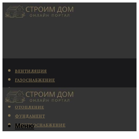
ВЕНТИЛЯЦИЯ
ГАЗОСНАБЖЕНИЕ
КАНАЛИЗАЦИЯ
КОНДИЦИОНИРОВАНИЕ
ОТОПЛЕНИЕ
ФУНДАМЕНТ
Меню
ЭЛЕКТРОСНАБЖЕНИЕ