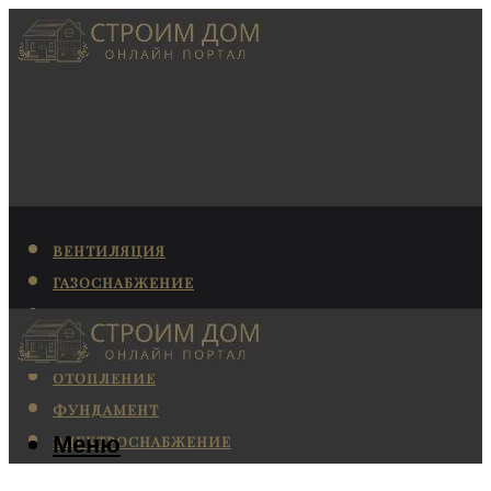
ВЕНТИЛЯЦИЯ
ГАЗОСНАБЖЕНИЕ
КАНАЛИЗАЦИЯ
КОНДИЦИОНИРОВАНИЕ
ОТОПЛЕНИЕ
ФУНДАМЕНТ
Меню
ЭЛЕКТРОСНАБЖЕНИЕ