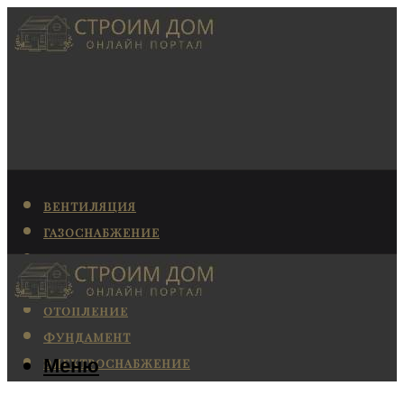
ВЕНТИЛЯЦИЯ
ГАЗОСНАБЖЕНИЕ
КАНАЛИЗАЦИЯ
КОНДИЦИОНИРОВАНИЕ
ОТОПЛЕНИЕ
ФУНДАМЕНТ
Меню
ЭЛЕКТРОСНАБЖЕНИЕ