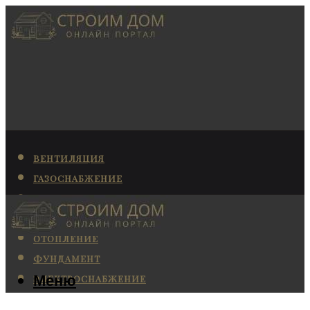
ВЕНТИЛЯЦИЯ
ГАЗОСНАБЖЕНИЕ
КАНАЛИЗАЦИЯ
КОНДИЦИОНИРОВАНИЕ
ОТОПЛЕНИЕ
ФУНДАМЕНТ
Меню
ЭЛЕКТРОСНАБЖЕНИЕ