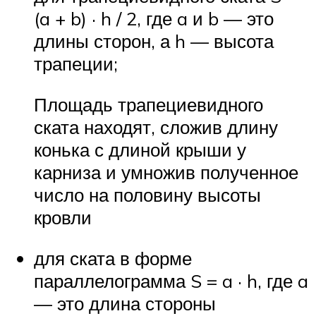
(a + b) · h / 2, где a и b — это
длины сторон, а h — высота
трапеции;
Площадь трапециевидного
ската находят, сложив длину
конька с длиной крыши у
карниза и умножив полученное
число на половину высоты
кровли
для ската в форме
параллелограмма S = a · h, где a
— это длина стороны