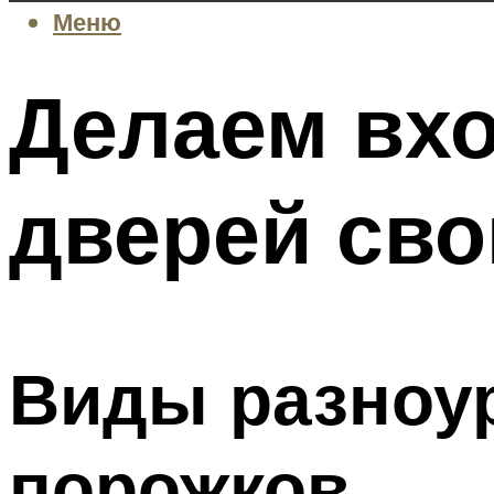
Меню
Делаем вхо
дверей сво
Виды разноу
порожков