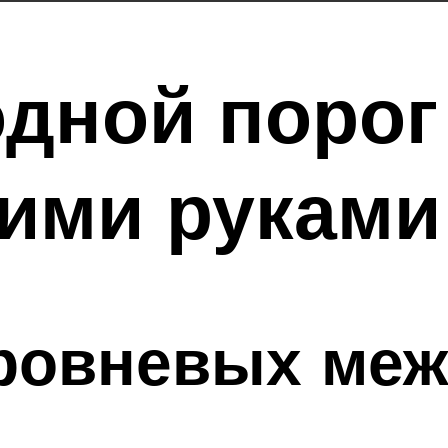
дной порог
ими руками
ровневых ме