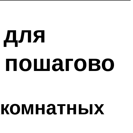
 для
 пошагово
жкомнатных