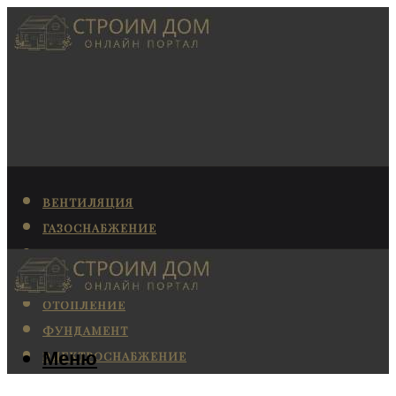
ВЕНТИЛЯЦИЯ
ГАЗОСНАБЖЕНИЕ
КАНАЛИЗАЦИЯ
КОНДИЦИОНИРОВАНИЕ
ОТОПЛЕНИЕ
ФУНДАМЕНТ
Меню
ЭЛЕКТРОСНАБЖЕНИЕ