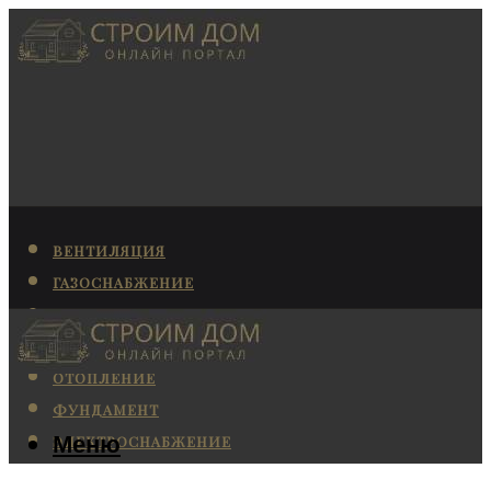
ВЕНТИЛЯЦИЯ
ГАЗОСНАБЖЕНИЕ
КАНАЛИЗАЦИЯ
КОНДИЦИОНИРОВАНИЕ
ОТОПЛЕНИЕ
ФУНДАМЕНТ
Меню
ЭЛЕКТРОСНАБЖЕНИЕ