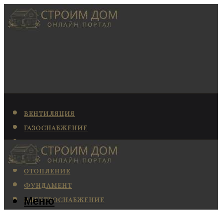
ВЕНТИЛЯЦИЯ
ГАЗОСНАБЖЕНИЕ
КАНАЛИЗАЦИЯ
КОНДИЦИОНИРОВАНИЕ
ОТОПЛЕНИЕ
ФУНДАМЕНТ
Меню
ЭЛЕКТРОСНАБЖЕНИЕ