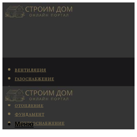
ВЕНТИЛЯЦИЯ
ГАЗОСНАБЖЕНИЕ
КАНАЛИЗАЦИЯ
КОНДИЦИОНИРОВАНИЕ
ОТОПЛЕНИЕ
ФУНДАМЕНТ
Меню
ЭЛЕКТРОСНАБЖЕНИЕ