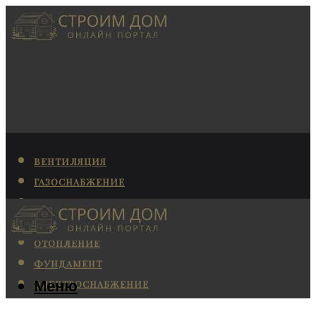
ВЕНТИЛЯЦИЯ
ГАЗОСНАБЖЕНИЕ
КАНАЛИЗАЦИЯ
КОНДИЦИОНИРОВАНИЕ
ОТОПЛЕНИЕ
ФУНДАМЕНТ
Меню
ЭЛЕКТРОСНАБЖЕНИЕ