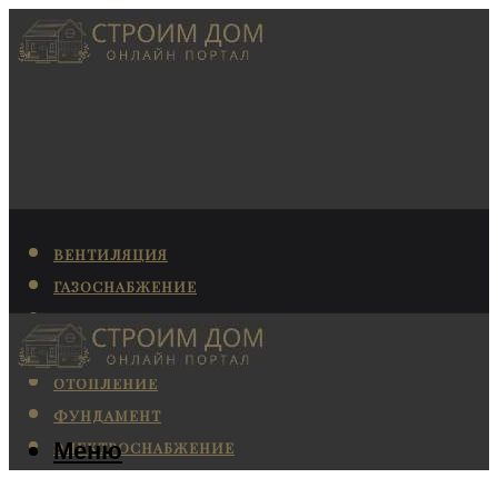
ВЕНТИЛЯЦИЯ
ГАЗОСНАБЖЕНИЕ
КАНАЛИЗАЦИЯ
КОНДИЦИОНИРОВАНИЕ
ОТОПЛЕНИЕ
ФУНДАМЕНТ
Меню
ЭЛЕКТРОСНАБЖЕНИЕ