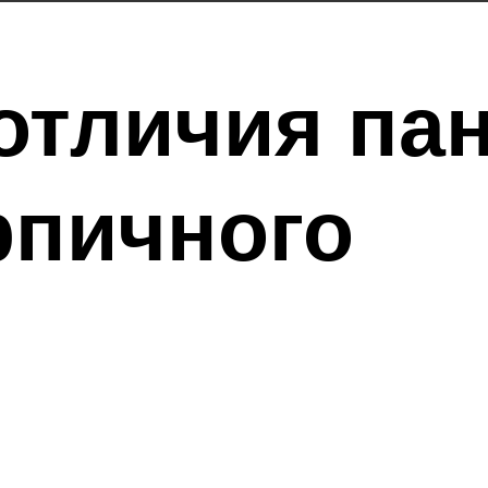
отличия па
рпичного