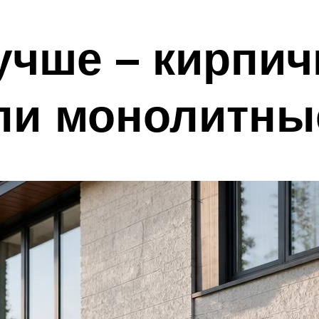
учше – кирпич
ли монолитны