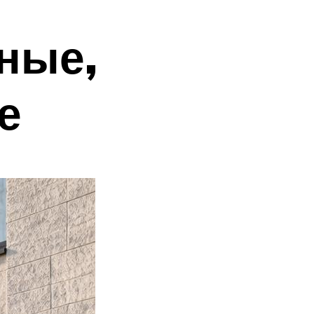
ные,
е