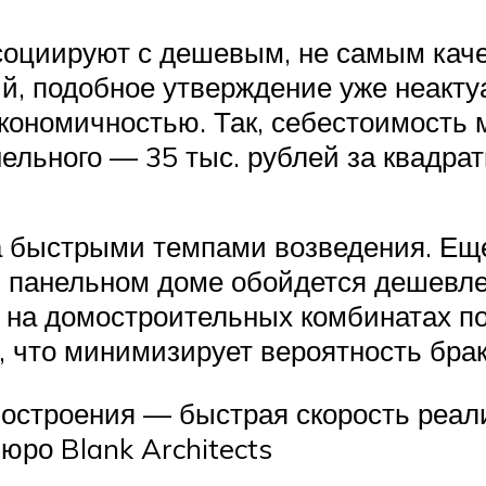
социируют с дешевым, не самым кач
, подобное утверждение уже неактуа
кономичностью. Так, себестоимость 
нельного — 35 тыс. рублей за квадра
а быстрыми темпами возведения. Еще
 панельном доме обойдется дешевле, 
 на домостроительных комбинатах по
, что минимизирует вероятность брак
мостроения — быстрая скорость реа
ро Blank Architects