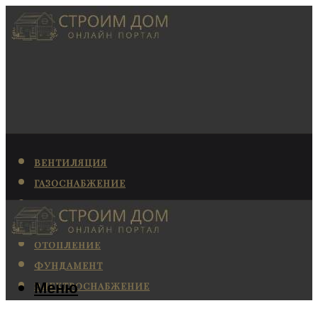
ВЕНТИЛЯЦИЯ
ГАЗОСНАБЖЕНИЕ
КАНАЛИЗАЦИЯ
КОНДИЦИОНИРОВАНИЕ
ОТОПЛЕНИЕ
ФУНДАМЕНТ
Меню
ЭЛЕКТРОСНАБЖЕНИЕ