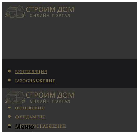
ВЕНТИЛЯЦИЯ
ГАЗОСНАБЖЕНИЕ
КАНАЛИЗАЦИЯ
КОНДИЦИОНИРОВАНИЕ
ОТОПЛЕНИЕ
ФУНДАМЕНТ
Меню
ЭЛЕКТРОСНАБЖЕНИЕ