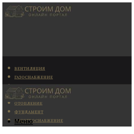
ВЕНТИЛЯЦИЯ
ГАЗОСНАБЖЕНИЕ
КАНАЛИЗАЦИЯ
КОНДИЦИОНИРОВАНИЕ
ОТОПЛЕНИЕ
ФУНДАМЕНТ
Меню
ЭЛЕКТРОСНАБЖЕНИЕ