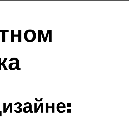
тном
ка
изайне: