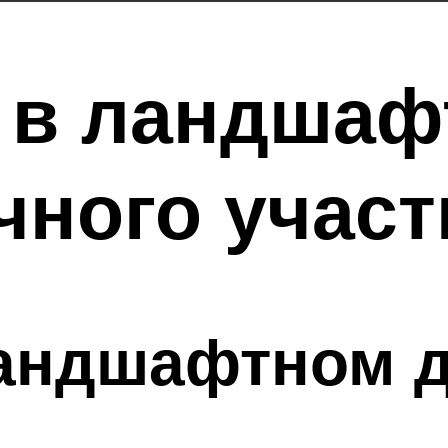
 в ландшаф
чного участ
андшафтном д