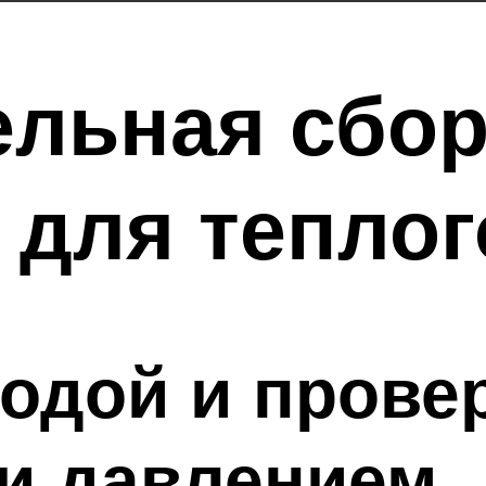
ельная сбор
 для теплог
одой и прове
и давлением