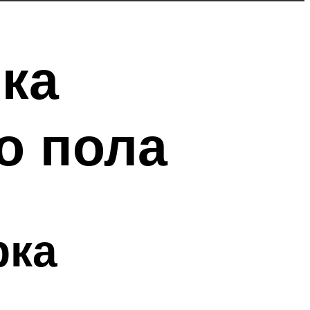
ка
о пола
рка