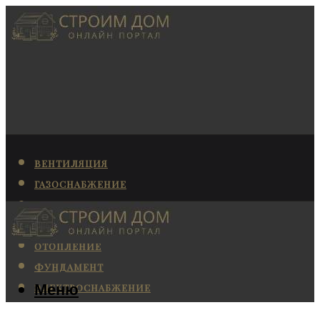
ВЕНТИЛЯЦИЯ
ГАЗОСНАБЖЕНИЕ
КАНАЛИЗАЦИЯ
КОНДИЦИОНИРОВАНИЕ
ОТОПЛЕНИЕ
ФУНДАМЕНТ
Меню
ЭЛЕКТРОСНАБЖЕНИЕ