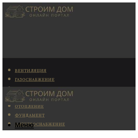
ВЕНТИЛЯЦИЯ
ГАЗОСНАБЖЕНИЕ
КАНАЛИЗАЦИЯ
КОНДИЦИОНИРОВАНИЕ
ОТОПЛЕНИЕ
ФУНДАМЕНТ
Меню
ЭЛЕКТРОСНАБЖЕНИЕ