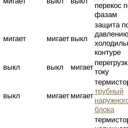
мигает
выкл
выкл
перекос п
фазам
защита п
давлению
мигает
мигает
выкл
холодиль
контуре
перегрузк
выкл
выкл
мигает
току
термисто
трубный
выкл
мигает
мигает
наружног
блока
термисто