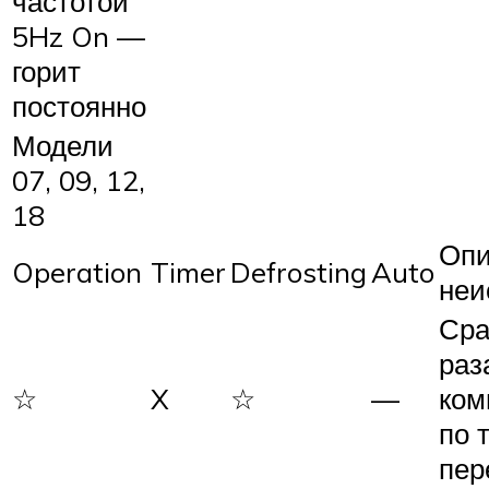
частотой
5Hz On —
горит
постоянно
Модели
07, 09, 12,
18
Опи
Operation
Timer
Defrosting
Auto
неи
Сра
раз
☆
X
☆
—
ком
по 
пер