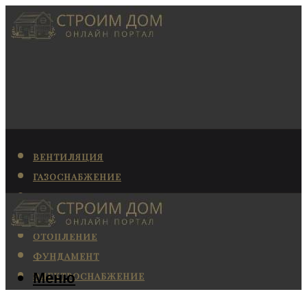
ВЕНТИЛЯЦИЯ
ГАЗОСНАБЖЕНИЕ
КАНАЛИЗАЦИЯ
КОНДИЦИОНИРОВАНИЕ
ОТОПЛЕНИЕ
ФУНДАМЕНТ
Меню
ЭЛЕКТРОСНАБЖЕНИЕ