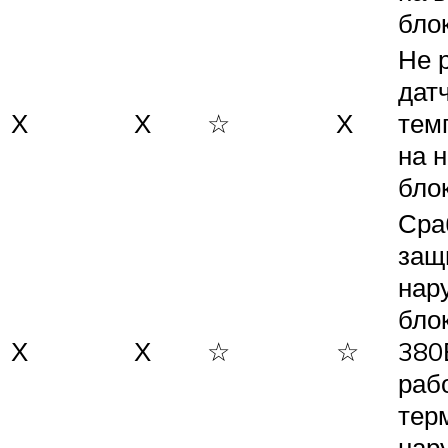
бло
Не 
дат
Х
Х
☆
Х
тем
на 
бло
Сра
защ
нар
бло
Х
Х
☆
☆
380
раб
тер
нар