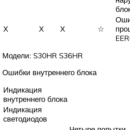
бло
Оши
Х
Х
Х
☆
про
EE
Модели: S30HR S36HR
Ошибки внутреннего блока
Индикация
внутреннего блока
Индикация
светодиодов
Четыре попытки