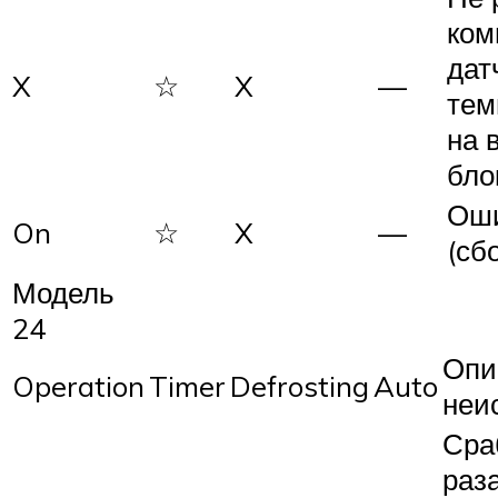
ком
дат
X
☆
X
—
тем
на 
бло
Ош
On
☆
X
—
(сб
Модель
24
Опи
Operation
Timer
Defrosting
Auto
неи
Сра
раз