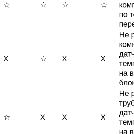
☆
☆
☆
☆
ком
по 
пер
Не 
ком
дат
Х
☆
Х
Х
тем
на 
бло
Не 
тру
дат
☆
Х
Х
Х
тем
на 