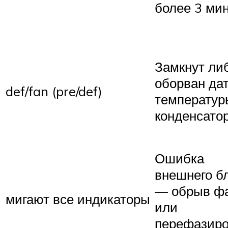
более 3 ми
Замкнут ли
оборван да
def/fan (pre/def)
температур
конденсато
Ошибка
внешнего б
— обрыв ф
мигают все индикаторы
или
перефазиро