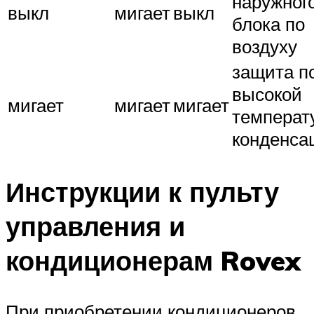
наружног
выкл
мигает
выкл
блока по
воздуху
защита п
высокой
мигает
мигает
мигает
температ
конденса
Инструкции к пульту
управления и
кондиционерам Rovex
При приобретении кондиционеров