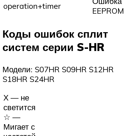
Ошибка
operation+timer
EEPROM
Коды ошибок сплит
систем серии S-HR
Модели: S07HR S09HR S12HR
S18HR S24HR
Х — не
светится
☆ —
Мигает с