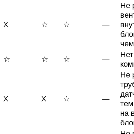
Не 
вен
X
☆
☆
—
вну
бло
чем
Нет
☆
☆
☆
—
ком
Не 
тру
дат
X
X
☆
—
тем
на 
бло
Не 