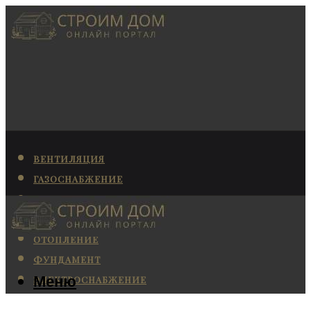
ВЕНТИЛЯЦИЯ
ГАЗОСНАБЖЕНИЕ
КАНАЛИЗАЦИЯ
КОНДИЦИОНИРОВАНИЕ
ОТОПЛЕНИЕ
ФУНДАМЕНТ
Меню
ЭЛЕКТРОСНАБЖЕНИЕ