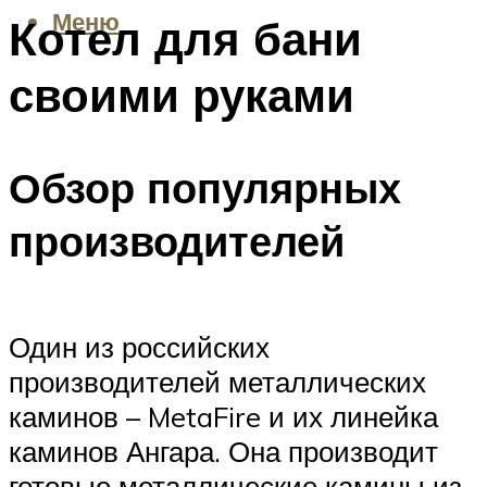
Меню
Котел для бани
своими руками
Обзор популярных
производителей
Один из российских
производителей металлических
каминов – MetaFire и их линейка
каминов Ангара. Она производит
готовые металлические камины из