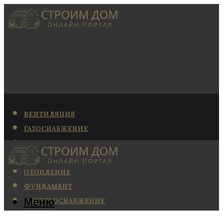
ВЕНТИЛЯЦИЯ
ГАЗОСНАБЖЕНИЕ
КАНАЛИЗАЦИЯ
КОНДИЦИОНИРОВАНИЕ
ОТОПЛЕНИЕ
ФУНДАМЕНТ
Меню
ЭЛЕКТРОСНАБЖЕНИЕ