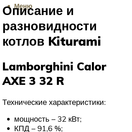
Меню
Описание и
разновидности
котлов Kiturami
Lamborghini Calor
AXE 3 32 R
Технические характеристики:
мощность – 32 кВт;
КПД – 91,6 %;