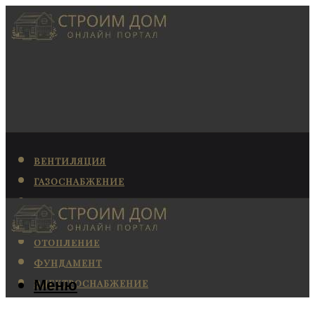
ВЕНТИЛЯЦИЯ
ГАЗОСНАБЖЕНИЕ
КАНАЛИЗАЦИЯ
КОНДИЦИОНИРОВАНИЕ
ОТОПЛЕНИЕ
ФУНДАМЕНТ
Меню
ЭЛЕКТРОСНАБЖЕНИЕ