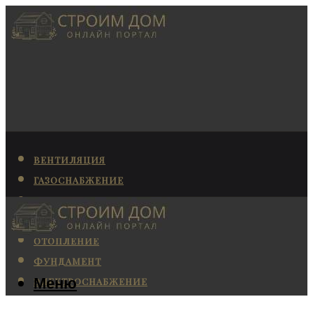
ВЕНТИЛЯЦИЯ
ГАЗОСНАБЖЕНИЕ
КАНАЛИЗАЦИЯ
КОНДИЦИОНИРОВАНИЕ
ОТОПЛЕНИЕ
ФУНДАМЕНТ
Меню
ЭЛЕКТРОСНАБЖЕНИЕ