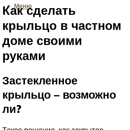
Меню
Как сделать
крыльцо в частном
доме своими
руками
Застекленное
крыльцо – возможно
ли?
Такое решение, как закрытое