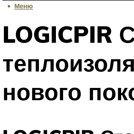
Меню
LOGICPIR С
теплоизол
нового пок