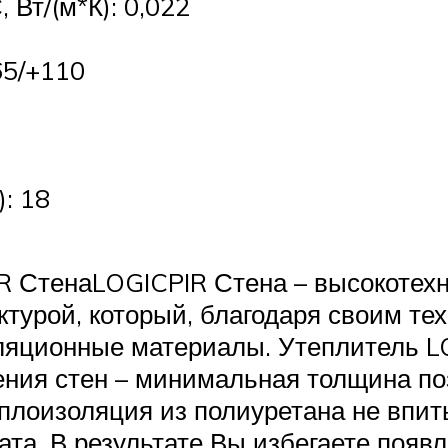
 Вт/(м*К): 0,022
65/+110
): 18
R СтенаLOGICPIR Стена – высокотех
ктурой, который, благодаря своим те
ляционные материалы. Утеплитель L
ения стен – минимальная толщина п
лоизоляция из полиуретана не впиты
та. В результате Вы избегаете появ