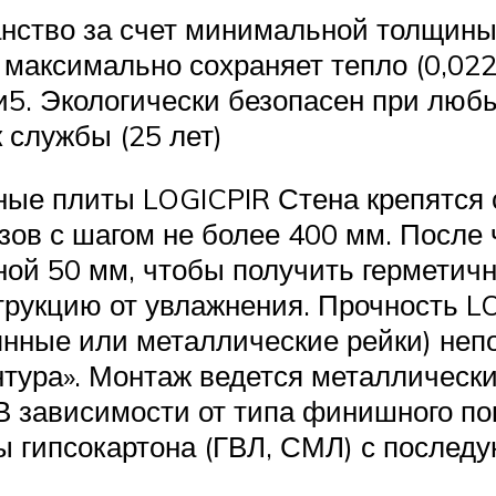
нство за счет минимальной толщины2
 максимально сохраняет тепло (0,02
и5. Экологически безопасен при любы
 службы (25 лет)
ные плиты LOGICPIR Стена крепятся 
ов с шагом не более 400 мм. После 
й 50 мм, чтобы получить герметич
рукцию от увлажнения. Прочность LO
нные или металлические рейки) непо
нтура». Монтаж ведется металличес
 В зависимости от типа финишного по
ты гипсокартона (ГВЛ, СМЛ) с после