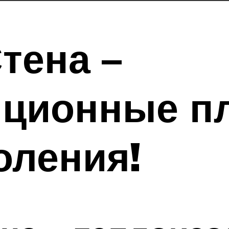
тена –
яционные п
оления!