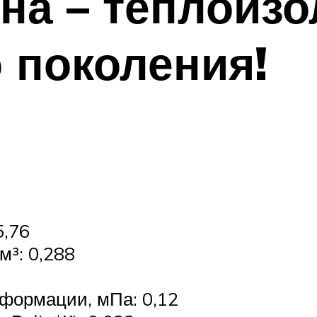
на – теплоиз
 поколения!
5,76
м³: 0,288
формации, мПа: 0,12