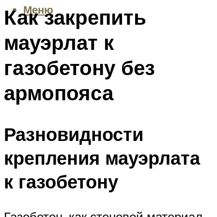
Меню
Как закрепить
мауэрлат к
газобетону без
армопояса
Разновидности
крепления мауэрлата
к газобетону
Газобетон, как стеновой материал,