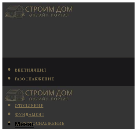
ВЕНТИЛЯЦИЯ
ГАЗОСНАБЖЕНИЕ
КАНАЛИЗАЦИЯ
КОНДИЦИОНИРОВАНИЕ
ОТОПЛЕНИЕ
ФУНДАМЕНТ
Меню
ЭЛЕКТРОСНАБЖЕНИЕ