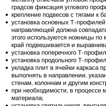
градсов фиксация углового про
крепление подвесов с тягами к 
установка основных Т-профилей 
направляющей должна совпадать
этого используются ножницы по 
край подвешивается и выравнива
установка поперечного Т-профил
установка продольного Т-профил
укладка плит в ячейки каркаса п
выполнять в направлении, указа
стенам, колоннам и другим конст
при необходимости, в процессе м
материала;
установка светильников, вентиля