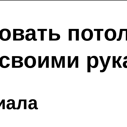
овать пото
 своими рук
иала