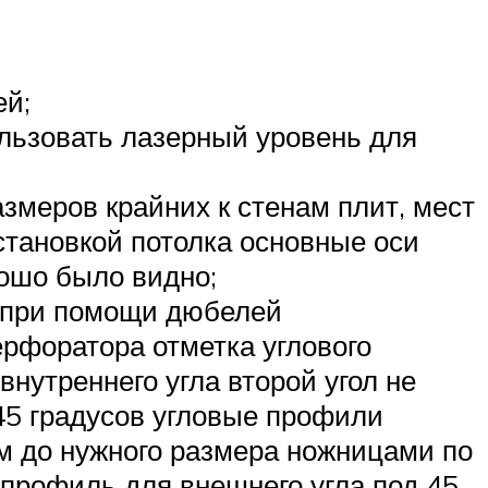
ей;
ользовать лазерный уровень для
змеров крайних к стенам плит, мест
становкой потолка основные оси
рошо было видно;
ы при помощи дюбелей
рфоратора отметка углового
внутреннего угла второй угол не
45 градусов угловые профили
ем до нужного размера ножницами по
профиль для внешнего угла под 45