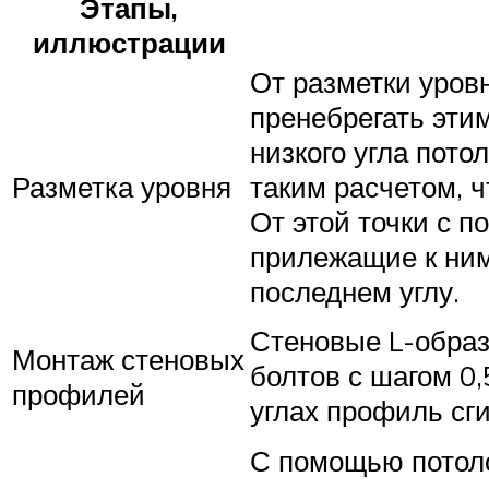
Этапы,
иллюстрации
От разметки уров
пренебрегать эти
низкого угла пото
Разметка уровня
таким расчетом, ч
От этой точки с 
прилежащие к ним
последнем углу.
Стеновые L-образ
Монтаж стеновых
болтов с шагом 0,
профилей
углах профиль сг
С помощью потоло