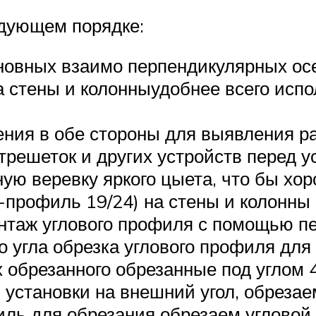
едующем порядке:
новных взаимо перпендикулярных ос
на стены и колонныудобнее всего исп
ения в обе стороны для выявления ра
трешеток и других устройств перед у
ую веревку яркого цыета, что бы хо
У-профиль 19/24) на стены и колонн
нтаж углового профиля с помощью пе
 угла обрезка углового профиля для 
х обрезанного обрезанные под углом 
я установки на внешний угол, обреза
ль для обрезания обрезаем угловой 