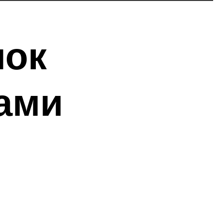
лок
ами