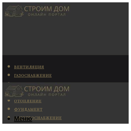
ВЕНТИЛЯЦИЯ
ГАЗОСНАБЖЕНИЕ
КАНАЛИЗАЦИЯ
КОНДИЦИОНИРОВАНИЕ
ОТОПЛЕНИЕ
ФУНДАМЕНТ
Меню
ЭЛЕКТРОСНАБЖЕНИЕ