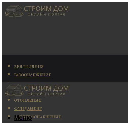
ВЕНТИЛЯЦИЯ
ГАЗОСНАБЖЕНИЕ
КАНАЛИЗАЦИЯ
КОНДИЦИОНИРОВАНИЕ
ОТОПЛЕНИЕ
ФУНДАМЕНТ
Меню
ЭЛЕКТРОСНАБЖЕНИЕ