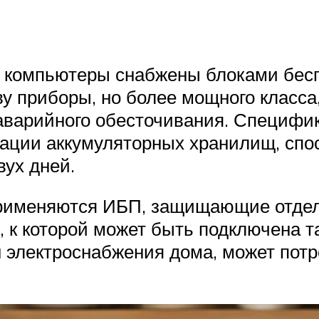
 компьютеры снабжены блоками бесп
ву приборы, но более мощного класса
аварийного обесточивания. Специфи
зации аккумуляторных хранилищ, спо
вух дней.
применяются ИБП, защищающие отдел
к которой может быть подключена т
н электроснабжения дома, может пот