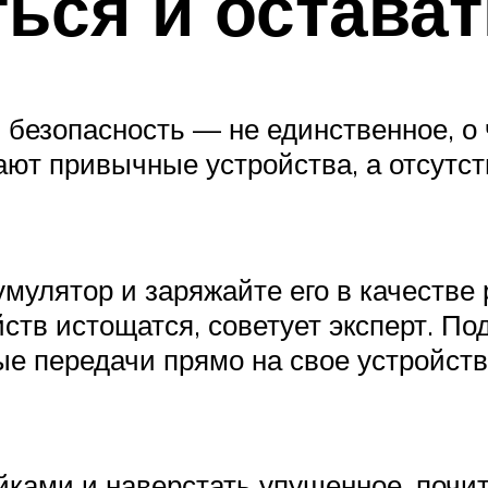
ться и остават
и безопасность — не единственное, о
отают привычные устройства, а отсутс
мулятор и заряжайте его в качестве 
тв истощатся, советует эксперт. Под
е передачи прямо на свое устройств
йками и наверстать упущенное, почи