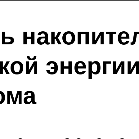
ь накопите
кой энерги
ома