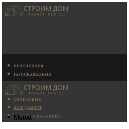
ВЕНТИЛЯЦИЯ
ГАЗОСНАБЖЕНИЕ
КАНАЛИЗАЦИЯ
КОНДИЦИОНИРОВАНИЕ
ОТОПЛЕНИЕ
ФУНДАМЕНТ
Меню
ЭЛЕКТРОСНАБЖЕНИЕ