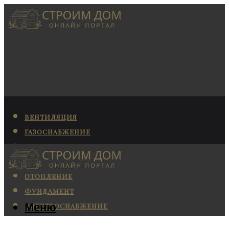
ВЕНТИЛЯЦИЯ
ГАЗОСНАБЖЕНИЕ
КАНАЛИЗАЦИЯ
КОНДИЦИОНИРОВАНИЕ
ОТОПЛЕНИЕ
ФУНДАМЕНТ
Меню
ЭЛЕКТРОСНАБЖЕНИЕ